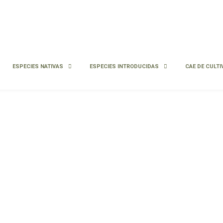
ESPECIES NATIVAS
ESPECIES INTRODUCIDAS
CAE DE CULTI
Infórmate sobre la Condición
Agroecológica (CAE)