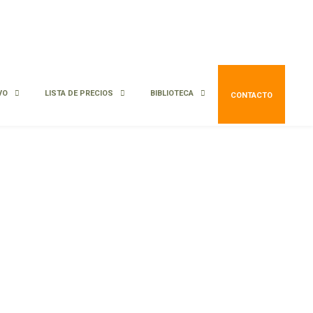
VO
LISTA DE PRECIOS
BIBLIOTECA
CONTACTO
Pleno sol
Media