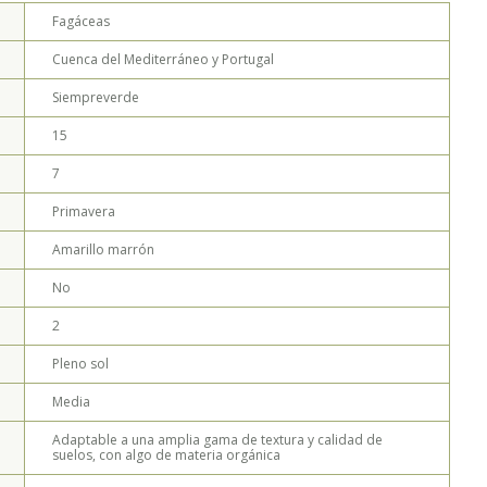
Fagáceas
ETALLE HOJA - MÓNICA MUSALEM
Cuenca del Mediterráneo y Portugal
Siempreverde
15
7
Primavera
Amarillo marrón
No
2
Pleno sol
Media
Adaptable a una amplia gama de textura y calidad de
suelos, con algo de materia orgánica