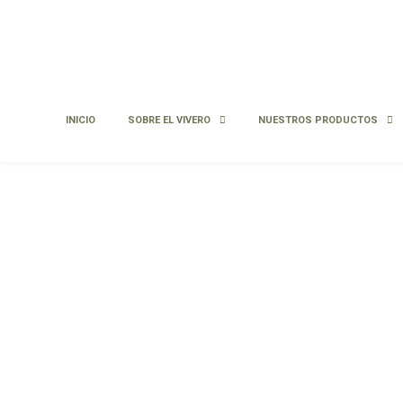
INICIO
SOBRE EL VIVERO
NUESTROS PRODUCTOS
Alcornoque
Quercus suber