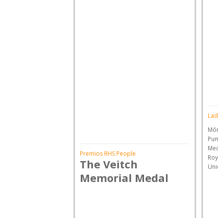
Lad
Món
Pum
Med
Premios RHS People
Roy
The Veitch
Uni
Memorial Medal