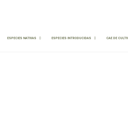
ESPECIES NATIVAS
ESPECIES INTRODUCIDAS
CAE DE CULTI
stifolia
Infórmate sobre la Condición
Agroecológica (CAE)