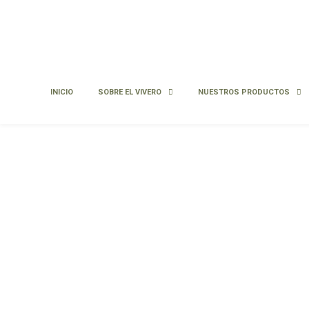
INICIO
SOBRE EL VIVERO
NUESTROS PRODUCTOS
Alstroemeria angu
Alstroemeria angustifolia