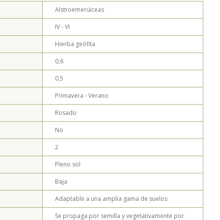
Alstroemeriáceas
NGUSTIFOLIA - MÓNICA MUSALEM
IV - VI
Hierba geófita
0,6
0,5
Primavera - Verano
Rosado
No
2
Pleno sol
Baja
Adaptable a una amplia gama de suelos
Se propaga por semilla y vegetativamente por