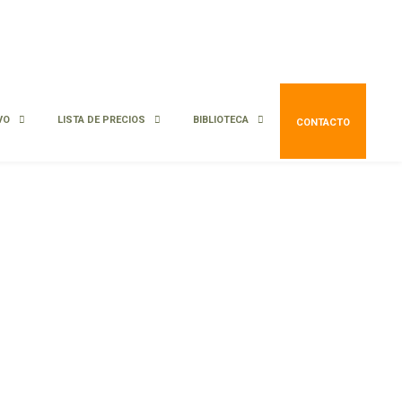
VO
LISTA DE PRECIOS
BIBLIOTECA
CONTACTO
Pleno sol / Sombra parcial
Media