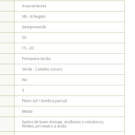
Araucariáceas
CANA FRUTO - MARTIN MORALES
VIII - IX
Región
Siempreverde
50
15 - 20
Primavera tardía
Verde - Castaño oscuro
No
3
Pleno sol / Sombra parcial
Media
Suelos de buen drenaje, arcillosos o volcánicos,
fértiles, pH neutro a ácido