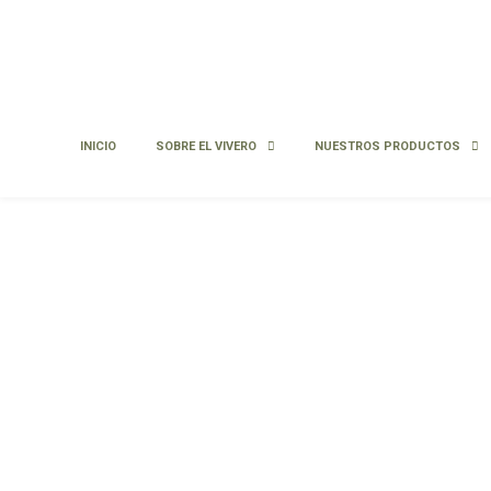
INICIO
SOBRE EL VIVERO
NUESTROS PRODUCTOS
Araucaria
Araucaria araucana