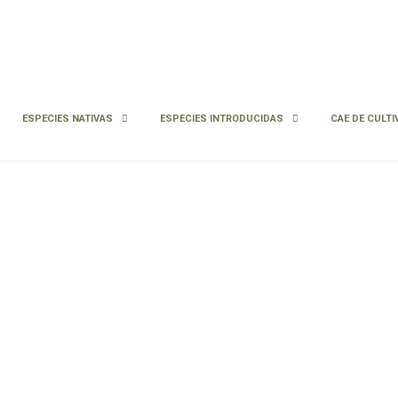
ESPECIES NATIVAS
ESPECIES INTRODUCIDAS
CAE DE CULTI
Infórmate sobre la Condición
Agroecológica (CAE)