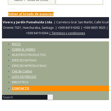
Volver al listado de especies
Vivero y Jardín Pumahuida Ltda.
| Carretera Gral. San Martín, Calle local
Oriente 7021, Huechuraba, Santiago. | +569 8419 6362 | +569 6655 9025 |
+569 8419 6364
| Términos y condiciones
INICIO
SOBRE EL VIVERO
NUESTROS PRODUCTOS
ESPECIES NATIVAS
ESPECIES INTRODUCIDAS
CAE de Cultivo
LISTA DE PRECIOS
BIBLIOTECA
CONTACTO