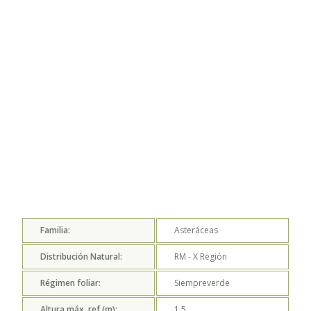
Familia:
Asteráceas
Distribución Natural:
RM - X
Región
Régimen foliar:
Siempreverde
Altura máx. ref (m):
1,5