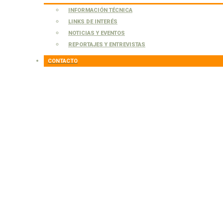
INFORMACIÓN TÉCNICA
LINKS DE INTERÉS
NOTICIAS Y EVENTOS
REPORTAJES Y ENTREVISTAS
CONTACTO
Baccharis
rhomboidalis
Baccharis rhomboidalis