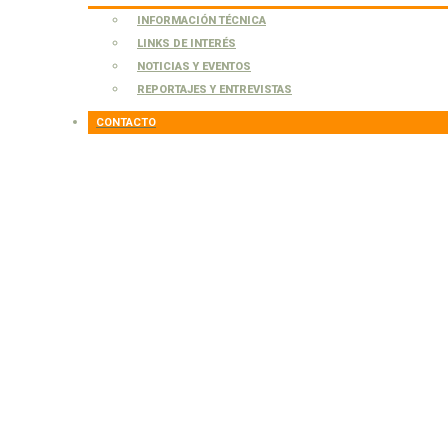
INFORMACIÓN TÉCNICA
LINKS DE INTERÉS
NOTICIAS Y EVENTOS
REPORTAJES Y ENTREVISTAS
CONTACTO
Cola de zorro
Cortaderia speciosa
Infórmate sobre la Condición Agroecológica (CAE)