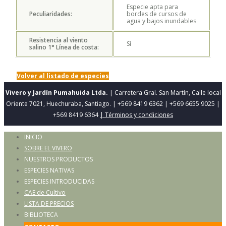
Especie apta para
Peculiaridades:
bordes de cursos de
agua y bajos inundables
Resistencia al viento
Sí
salino 1° Línea de costa:
Volver al listado de especies
Vivero y Jardín Pumahuida Ltda.
| Carretera Gral. San Martín, Calle local
Oriente 7021, Huechuraba, Santiago. | +569 8419 6362 | +569 6655 9025 |
+569 8419 6364
| Términos y condiciones
INICIO
SOBRE EL VIVERO
NUESTROS PRODUCTOS
ESPECIES NATIVAS
ESPECIES INTRODUCIDAS
CAE de Cultivo
LISTA DE PRECIOS
BIBLIOTECA