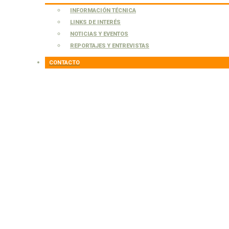
INFORMACIÓN TÉCNICA
LINKS DE INTERÉS
NOTICIAS Y EVENTOS
REPORTAJES Y ENTREVISTAS
CONTACTO
Cotula
Leptinella scariosa
Infórmate sobre la Condición Agroecológica (CAE)