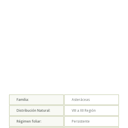
Familia:
Asteráceas
Distribución Natural:
VIII a XII
Región
Régimen foliar:
Persistente