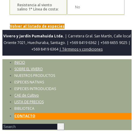
Resistencia al viento
No
salino 1° Línea de costa:
Volver al listado de especies
Vivero y Jardín Pumahuida Ltda.
| Carretera Gral. San Martín, Calle local
Oriente 7021, Huechuraba, Santiago. | +569 8419 6362 | +569 6655 9025 |
+569 8419 6364
| Términos y condiciones
INICIO
SOBRE EL VIVERO
NUESTROS PRODUCTOS
ESPECIES NATIVAS
ESPECIES INTRODUCIDAS
CAE de Cultivo
LISTA DE PRECIOS
BIBLIOTECA
CONTACTO