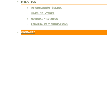
BIBLIOTECA
INFORMACIÓN TÉCNICA
LINKS DE INTERÉS
NOTICIAS Y EVENTOS
REPORTAJES Y ENTREVISTAS
CONTACTO
lor de la cuncuna
celia secunda