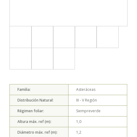
Familia:
Asteráceas
Distribución Natural:
III - V
Región
Régimen foliar:
Siempreverde
Altura máx. ref (m):
1,0
Diámetro máx. ref (m):
1,2