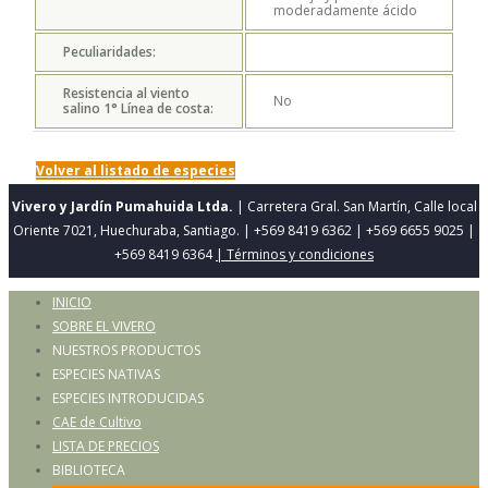
moderadamente ácido
Peculiaridades:
Resistencia al viento
No
salino 1° Línea de costa:
Volver al listado de especies
Vivero y Jardín Pumahuida Ltda.
| Carretera Gral. San Martín, Calle local
Oriente 7021, Huechuraba, Santiago. | +569 8419 6362 | +569 6655 9025 |
+569 8419 6364
| Términos y condiciones
INICIO
SOBRE EL VIVERO
NUESTROS PRODUCTOS
ESPECIES NATIVAS
ESPECIES INTRODUCIDAS
CAE de Cultivo
LISTA DE PRECIOS
BIBLIOTECA