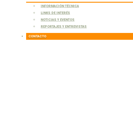
INFORMACIÓN TÉCNICA
LINKS DE INTERÉS
NOTICIAS Y EVENTOS
REPORTAJES Y ENTREVISTAS
CONTACTO
Laurentina
Viburnum tinus
Infórmate sobre la Condición Agroecológica (CAE)