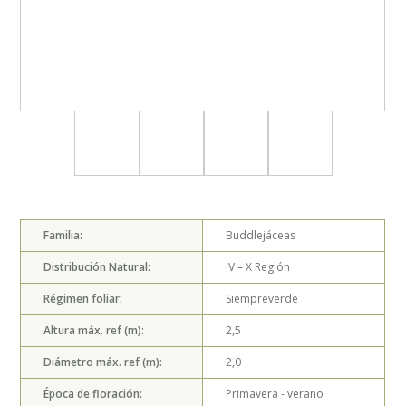
Familia:
Buddlejáceas
Distribución Natural:
IV – X
Región
Régimen foliar:
Siempreverde
Altura máx. ref (m):
2,5
Diámetro máx. ref (m):
2,0
Época de floración:
Primavera - verano