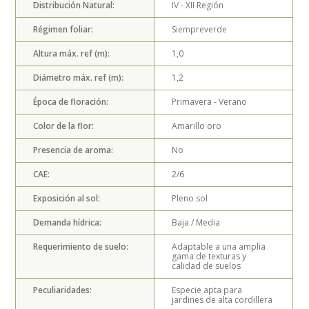
Distribución Natural:
IV - XII
Región
Régimen foliar:
Siempreverde
Altura máx. ref (m):
1,0
Diámetro máx. ref (m):
1,2
Época de floración:
Primavera - Verano
Color de la flor:
Amarillo oro
Presencia de aroma:
No
CAE:
2/6
Exposición al sol:
Pleno sol
Demanda hídrica:
Baja / Media
Requerimiento de suelo:
Adaptable a una amplia
gama de texturas y
calidad de suelos
Peculiaridades:
Especie apta para
jardines de alta cordillera