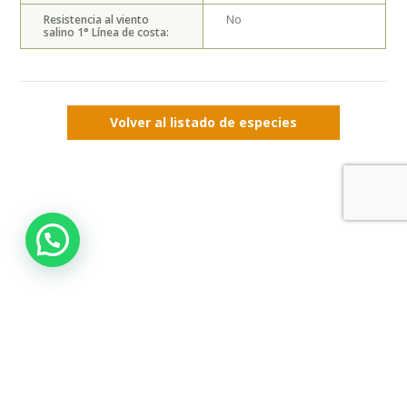
Resistencia al viento
No
salino 1° Línea de costa:
Volver al listado de especies
Vivero y Jardín Pumahuida Ltda.
| Carretera Gral. San Martín, Calle local
Oriente 7021, Huechuraba, Santiago. | +569 8419 6362 | +569 6655 9025 |
+569 8419 6364
| Términos y condiciones