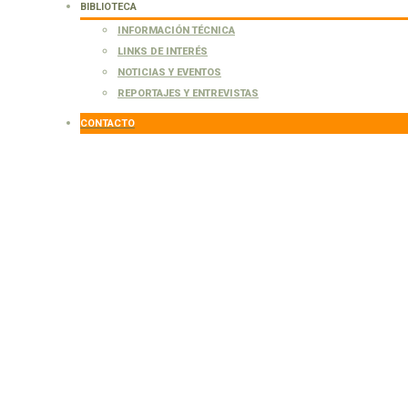
BIBLIOTECA
INFORMACIÓN TÉCNICA
LINKS DE INTERÉS
NOTICIAS Y EVENTOS
REPORTAJES Y ENTREVISTAS
CONTACTO
arquinsonia
kinsonia aculeata