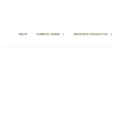
INICIO
SOBRE EL VIVERO
NUESTROS PRODUCTOS
Pichi romero
Fabiana imbricata