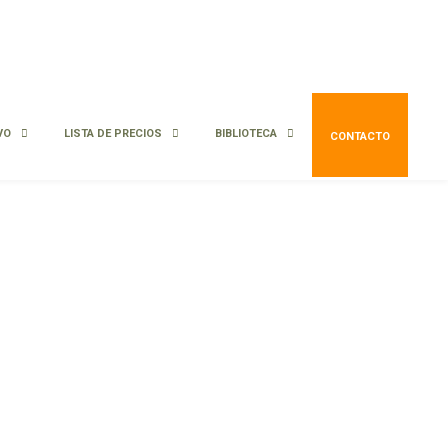
VO
LISTA DE PRECIOS
BIBLIOTECA
CONTACTO
Pleno sol
Media