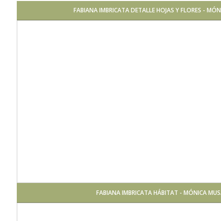
FABIANA IMBRICATA DETALLE HOJAS Y FLORES - MÓ
FABIANA IMBRICATA HÁBITAT - MÓNICA MU