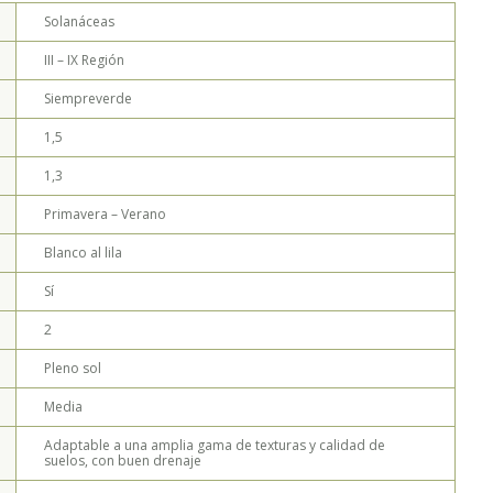
Solanáceas
III – IX
Región
Siempreverde
1,5
1,3
Primavera – Verano
Blanco al lila
Sí
2
Pleno sol
Media
Adaptable a una amplia gama de texturas y calidad de
suelos, con buen drenaje