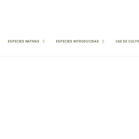
ESPECIES NATIVAS
ESPECIES INTRODUCIDAS
CAE DE CULTI
Infórmate sobre la Condición
Agroecológica (CAE)