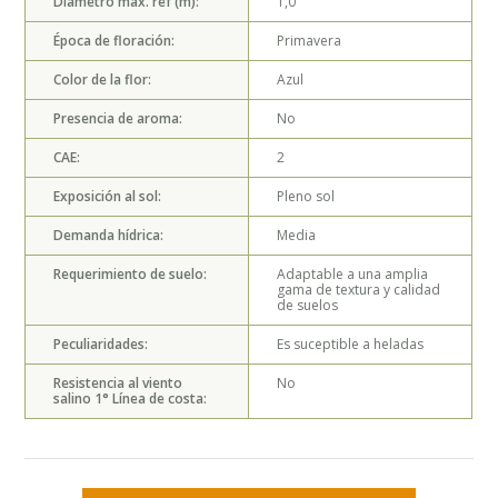
Diámetro máx. ref (m):
1,0
Época de floración:
Primavera
Color de la flor:
Azul
Presencia de aroma:
No
CAE:
2
Exposición al sol:
Pleno sol
Demanda hídrica:
Media
Requerimiento de suelo:
Adaptable a una amplia
gama de textura y calidad
de suelos
Peculiaridades:
Es suceptible a heladas
Resistencia al viento
No
salino 1° Línea de costa: