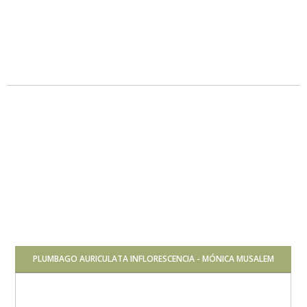
Pleno sol
Media
PLUMBAGO AURICULATA INFLORESCENCIA - MÓNICA MUSALEM