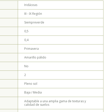
Iridáceas
CUSPIDATUM - MÓNICA MUSALEM
III - IX
Región
Siempreverde
0,5
0,4
Primavera
Amarillo pálido
No
2
Pleno sol
Baja / Media
Adaptable a una amplia gama de texturas y
calidad de suelos