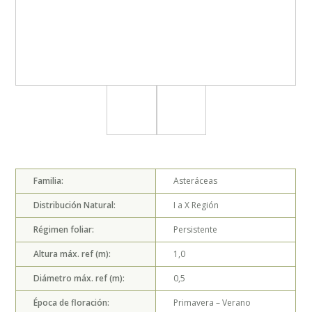
Familia:
Asteráceas
Distribución Natural:
I a X
Región
Régimen foliar:
Persistente
Altura máx. ref (m):
1,0
Diámetro máx. ref (m):
0,5
Época de floración:
Primavera – Verano