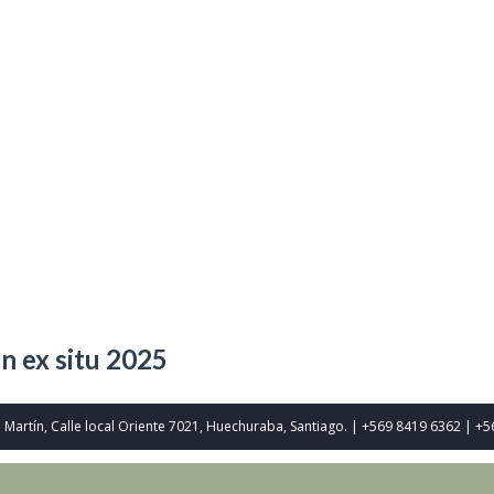
n ex situ 2025
n Martín, Calle local Oriente 7021, Huechuraba, Santiago. | +569 8419 6362 | 