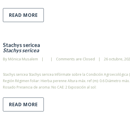
READ MORE
Stachys sericea
Stachys sericea
By 
Mónica Musalem
|
|
Comments are Closed
|
26 octubre, 2023
Stachys sericea Stachys sericea Infórmate sobre la Condición Agroecológica (
Región Régimen foliar: Hierba perenne Altura máx. ref (m): 0.6 Diámetro máx. r
Rosado Presencia de aroma: No CAE: 2 Exposición al sol:
READ MORE