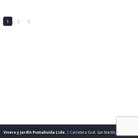
1
2
3
Vivero y Jardín Pumahuida Ltda.
| Carretera Gral. San Martín, Calle local