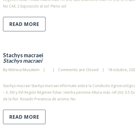
No CAE: 2 Exposición al sol: Pleno sol
READ MORE
Stachys macraei
Stachys macraei
By 
Mónica Musalem
|
|
Comments are Closed
|
18 octubre, 2022
Stachys macraei Stachys macraei Infórmate sobre la Condición Agroecológica (
– X, XIV y XVI Región Régimen foliar: Hierba perenne Altura máx. ref (m): 0.5 
de la flor: Rosado Presencia de aroma: No
READ MORE