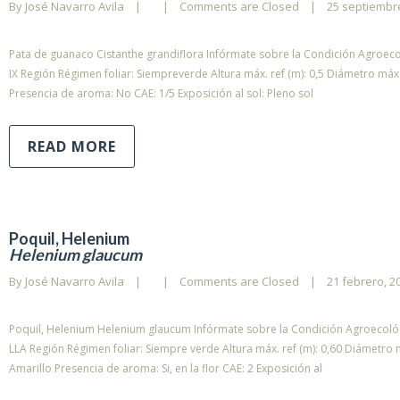
By 
José Navarro Avila
|
|
Comments are Closed
|
25 septiembre,
Pata de guanaco Cistanthe grandiflora Infórmate sobre la Condición Agroecoló
IX Región Régimen foliar: Siempreverde Altura máx. ref (m): 0,5 Diámetro máx. 
Presencia de aroma: No CAE: 1/5 Exposición al sol: Pleno sol
READ MORE
Poquil, Helenium
Helenium glaucum
By 
José Navarro Avila
|
|
Comments are Closed
|
21 febrero, 20
Poquil, Helenium Helenium glaucum Infórmate sobre la Condición Agroecológi
LLA Región Régimen foliar: Siempre verde Altura máx. ref (m): 0,60 Diámetro m
Amarillo Presencia de aroma: Si, en la flor CAE: 2 Exposición al