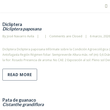
Dicliptera
Dicliptera paposana
By 
José Navarro Avila
|
|
Comments are Closed
|
6 marzo, 2026 
Dicliptera Dicliptera paposana Infórmate sobre la Condición Agroecológica (C
Antofagasta Región Régimen foliar: Siempreverde Altura máx. ref (m): 0,6 Diá
la flor: Rosado Presencia de aroma: No CAE: 2 Exposición al sol: Pleno sol D
READ MORE
Pata de guanaco
Cistanthe grandiflora