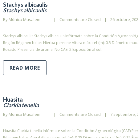
Stachys albicaulis
Stachys albicaulis
By 
Mónica Musalem
|
|
Comments are Closed
|
26 octubre, 2023
Stachys albicaulis Stachys albicaulis Infórmate sobre la Condición Agroecológi
Región Régimen foliar: Hierba perenne Altura máx. ref (m): 0.5 Diámetro máx. r
Rosado Presencia de aroma: No CAE: 2 Exposición al sol:
READ MORE
Huasita
Clarkia tenella
By 
Mónica Musalem
|
|
Comments are Closed
|
7 septiembre, 2
Huasita Clarkia tenella Infórmate sobre la Condición Agroecológica (CAE) Plen
Régimen foliar: Anual Altura máx. ref (m): 0,25 Diámetro máx. ref (m): 0,15 Ép