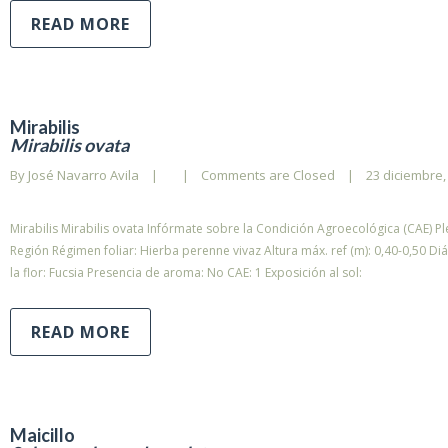
READ MORE
Mirabilis
Mirabilis ovata
By 
José Navarro Avila
|
|
Comments are Closed
|
23 diciembre, 
Mirabilis Mirabilis ovata Infórmate sobre la Condición Agroecológica (CAE) P
Región Régimen foliar: Hierba perenne vivaz Altura máx. ref (m): 0,40-0,50 D
la flor: Fucsia Presencia de aroma: No CAE: 1 Exposición al sol:
READ MORE
Maicillo