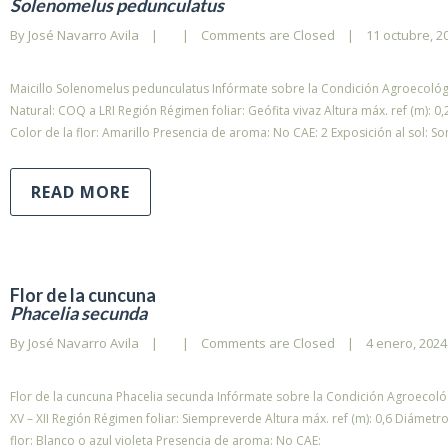
Solenomelus pedunculatus
By 
José Navarro Avila
|
|
Comments are Closed
|
11 octubre, 20
Maicillo Solenomelus pedunculatus Infórmate sobre la Condición Agroecológic
Natural: COQ a LRI Región Régimen foliar: Geófita vivaz Altura máx. ref (m): 0
Color de la flor: Amarillo Presencia de aroma: No CAE: 2 Exposición al sol: S
READ MORE
Flor de la cuncuna
Phacelia secunda
By 
José Navarro Avila
|
|
Comments are Closed
|
4 enero, 2024 
Flor de la cuncuna Phacelia secunda Infórmate sobre la Condición Agroecológi
XV – XII Región Régimen foliar: Siempreverde Altura máx. ref (m): 0,6 Diámetro
flor: Blanco o azul violeta Presencia de aroma: No CAE: